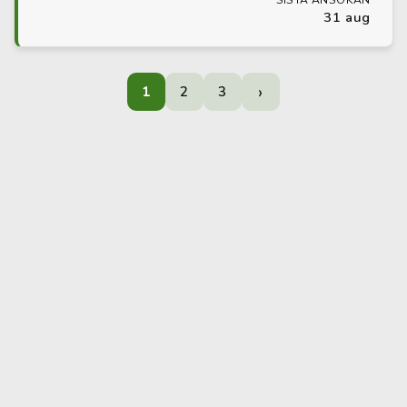
SISTA ANSÖKAN
31 aug
›
1
2
3