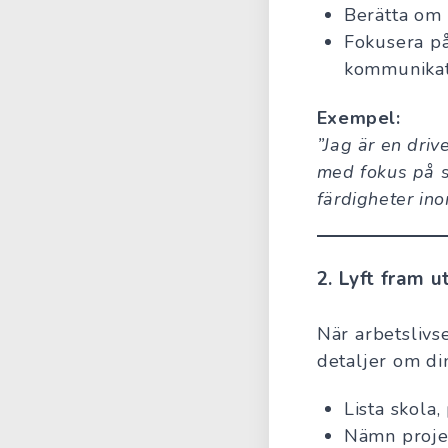
Berätta om 
Fokusera på
kommunikat
Exempel:
”Jag är en dri
med fokus på s
färdigheter ino
2.
Lyft fram u
När arbetslivse
detaljer om di
Lista skola
Nämn projek