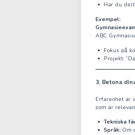
Har du delt
Exempel:
Gymnasieexam
ABC Gymnasiu
Fokus på ko
Projekt: ”D
3.
Betona din
Erfarenhet är i
som är relevan
Tekniska fä
Språk:
Om du