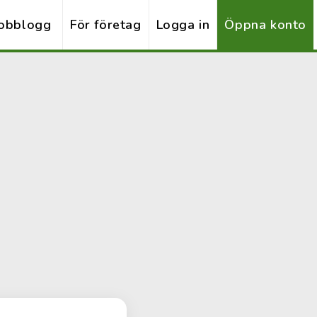
obblogg
För företag
Logga in
Öppna konto