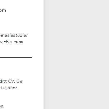
som
mnasiestudier
veckla mina
ditt CV. Ge
tationer.
en.