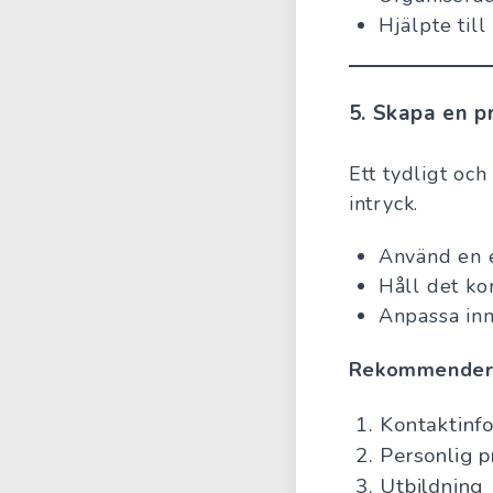
Hjälpte til
5.
Skapa en pr
Ett tydligt och
intryck.
Använd en e
Håll det kor
Anpassa inn
Rekommendera
Kontaktinf
Personlig pr
Utbildning