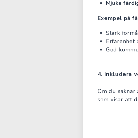
Mjuka färdi
Exempel på fär
Stark förmå
Erfarenhet 
God kommuni
4.
Inkludera v
Om du saknar ar
som visar att d