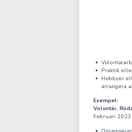
Volontärarbe
Praktik ell
Hobbyer ell
arrangera ak
Exempel:
Volontär, Röd
Februari 2023
Organiserad