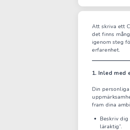
Att skriva ett
det finns många
igenom steg fö
erfarenhet.
1.
Inled med e
Din personliga
uppmärksamhet.
fram dina ambi
Beskriv dig 
läraktig”.