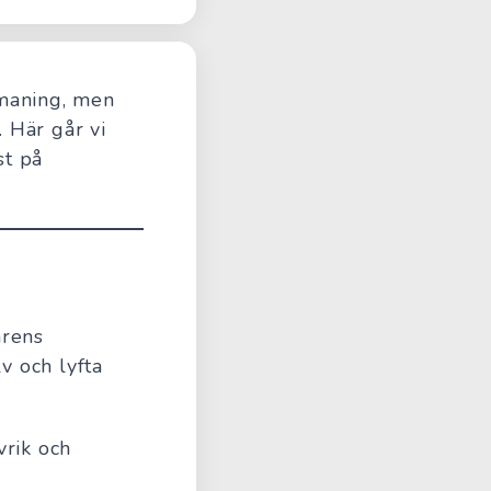
tmaning, men
. Här går vi
st på
arens
v och lyfta
vrik och