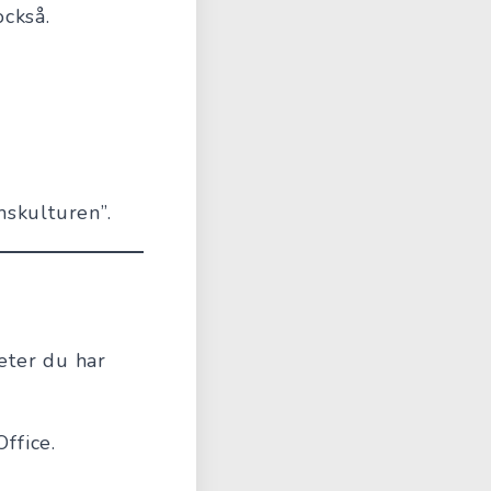
ckså.
mskulturen”.
heter du har
ffice.