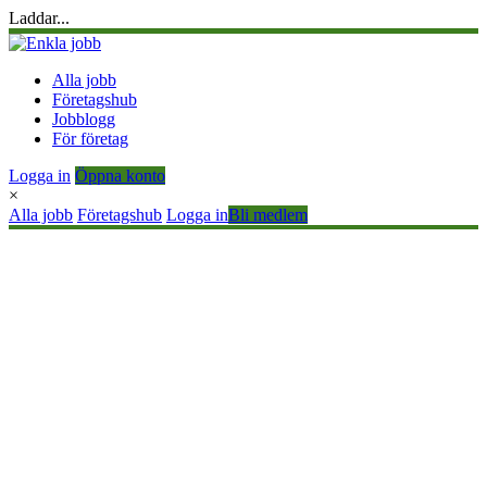
Laddar...
Alla jobb
Företagshub
Jobblogg
För företag
Logga in
Öppna konto
×
Alla jobb
Företagshub
Logga in
Bli medlem