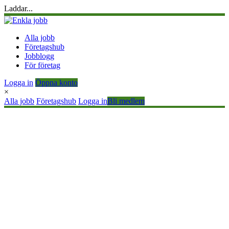
Laddar...
Alla jobb
Företagshub
Jobblogg
För företag
Logga in
Öppna konto
×
Alla jobb
Företagshub
Logga in
Bli medlem