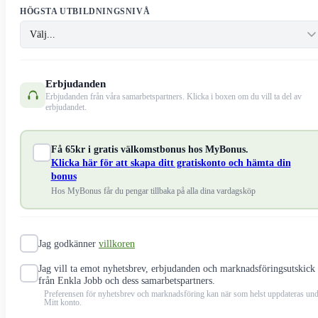
HÖGSTA UTBILDNINGSNIVÅ
Erbjudanden
Erbjudanden från våra samarbetspartners. Klicka i boxen om du vill ta del av
erbjudandet.
Få 65kr i gratis välkomstbonus hos MyBonus.
Klicka här för att skapa ditt gratiskonto och hämta din
bonus
Hos MyBonus får du pengar tillbaka på alla dina vardagsköp
Jag godkänner
villkoren
Jag vill ta emot nyhetsbrev, erbjudanden och marknadsföringsutskick
från Enkla Jobb och dess samarbetspartners.
Preferensen för nyhetsbrev och marknadsföring kan när som helst uppdateras un
Mitt konto.