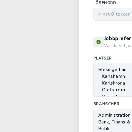
LÖSENORD
Jobbprefer
Var du vill j
PLATSER
BRANSCHER