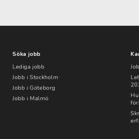
Söka jobb
Ka
Lediga jobb
Jo
Jobb i Stockholm
Le
202
Jobb i Göteborg
Hu
Jobb i Malmö
för
Sk
er