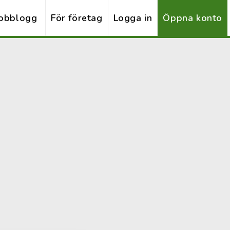
obblogg
För företag
Logga in
Öppna konto