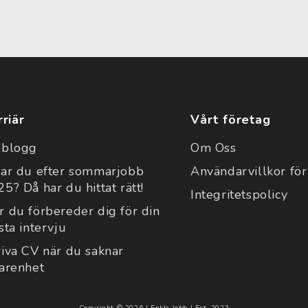
rriär
Vårt företag
bblogg
Om Oss
tar du efter sommarjobb
Användarvillkor för
5? Då har du hittat rätt!
Integritetspolicy
r du förbereder dig för din
sta intervju
riva CV när du saknar
farenhet