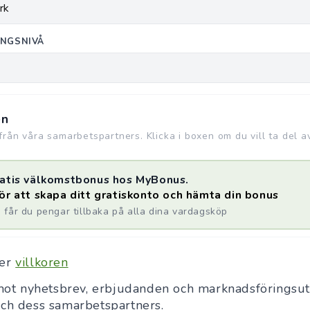
INGSNIVÅ
en
rån våra samarbetspartners. Klicka i boxen om du vill ta del a
gratis välkomstbonus hos MyBonus.
för att skapa ditt gratiskonto och hämta din bonus
får du pengar tillbaka på alla dina vardagsköp
ner
villkoren
emot nyhetsbrev, erbjudanden och marknadsföringsut
och dess samarbetspartners.