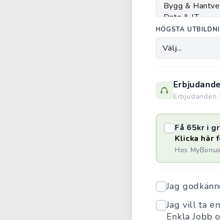
HÖGSTA UTBILDN
Erbjudand
Erbjudanden f
Få 65kr i 
Klicka här 
Hos MyBonus 
Jag godkän
Jag vill ta 
Enkla Jobb 