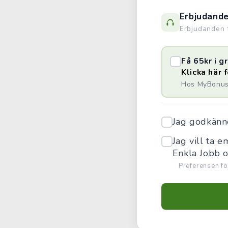
Erbjudand
Erbjudanden f
Få 65kr i 
Klicka här 
Hos MyBonus 
Jag godkän
Jag vill ta 
Enkla Jobb 
Preferensen fö