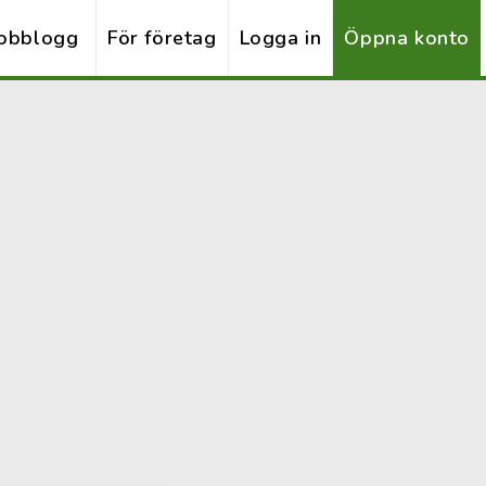
obblogg
För företag
Logga in
Öppna konto