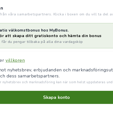
en
rån våra samarbetspartners. Klicka i boxen om du vill ta del a
gratis välkomstbonus hos MyBonus.
för att skapa ditt gratiskonto och hämta din bonus
får du pengar tillbaka på alla dina vardagsköp
ner
villkoren
emot nyhetsbrev, erbjudanden och marknadsföringsut
och dess samarbetspartners.
r nyhetsbrev och marknadsföring kan när som helst uppdateras unde