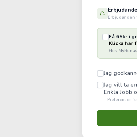
Erbjudand
Erbjudanden f
Få 65kr i 
Klicka här 
Hos MyBonus 
Jag godkän
Jag vill ta 
Enkla Jobb 
Preferensen fö