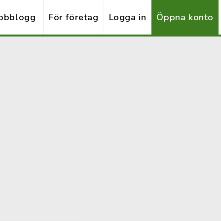
obblogg
För företag
Logga in
Öppna konto