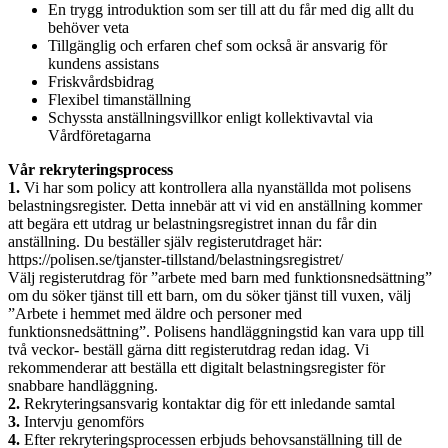
En trygg introduktion som ser till att du får med dig allt du
behöver veta
Tillgänglig och erfaren chef som också är ansvarig för
kundens assistans
Friskvårdsbidrag
Flexibel timanställning
Schyssta anställningsvillkor enligt kollektivavtal via
Vårdföretagarna
Vår rekryteringsprocess
1.
Vi har som policy att kontrollera alla nyanställda mot polisens
belastningsregister. Detta innebär att vi vid en anställning kommer
att begära ett utdrag ur belastningsregistret innan du får din
anställning. Du beställer själv registerutdraget här:
https://polisen.se/tjanster-tillstand/belastningsregistret/
Välj registerutdrag för ”arbete med barn med funktionsnedsättning”
om du söker tjänst till ett barn, om du söker tjänst till vuxen, välj
”Arbete i hemmet med äldre och personer med
funktionsnedsättning”. Polisens handläggningstid kan vara upp till
två veckor- beställ gärna ditt registerutdrag redan idag. Vi
rekommenderar att beställa ett digitalt belastningsregister för
snabbare handläggning.
2.
Rekryteringsansvarig kontaktar dig för ett inledande samtal
3.
Intervju genomförs
4.
Efter rekryteringsprocessen erbjuds behovsanställning till de