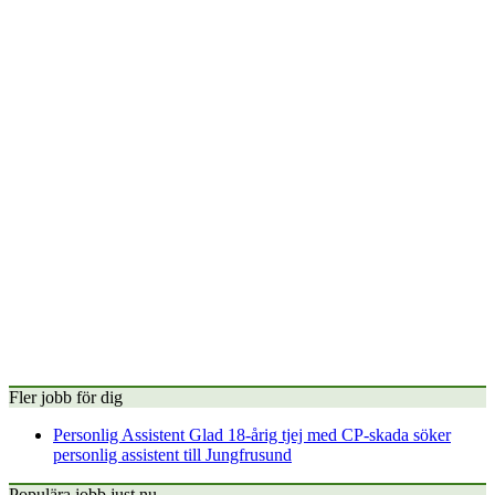
Fler jobb för dig
Personlig Assistent
Glad 18-årig tjej med CP-skada söker
personlig assistent till Jungfrusund
Populära jobb just nu