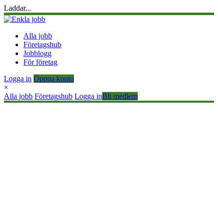
Laddar...
Alla jobb
Företagshub
Jobblogg
För företag
Logga in
Öppna konto
×
Alla jobb
Företagshub
Logga in
Bli medlem