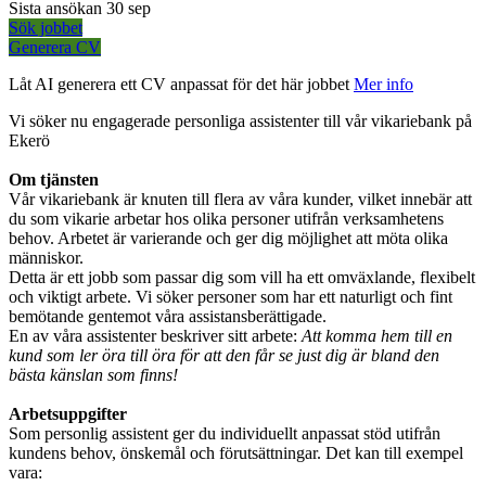
Sista ansökan
30 sep
Sök jobbet
Generera CV
Låt AI generera ett CV anpassat för det här jobbet
Mer info
Vi söker nu engagerade personliga assistenter till vår vikariebank på
Ekerö
Om tjänsten
Vår vikariebank är knuten till flera av våra kunder, vilket innebär att
du som vikarie arbetar hos olika personer utifrån verksamhetens
behov. Arbetet är varierande och ger dig möjlighet att möta olika
människor.
Detta är ett jobb som passar dig som vill ha ett omväxlande, flexibelt
och viktigt arbete. Vi söker personer som har ett naturligt och fint
bemötande gentemot våra assistansberättigade.
En av våra assistenter beskriver sitt arbete:
Att komma hem till en
kund som ler öra till öra för att den får se just dig är bland den
bästa känslan som finns!
Arbetsuppgifter
Som personlig assistent ger du individuellt anpassat stöd utifrån
kundens behov, önskemål och förutsättningar. Det kan till exempel
vara: