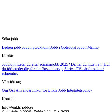
Söka jobb
Lediga jobb
Jobb i Stockholm
Jobb i Göteborg
Jobb i Malmö
Karriär
Jobblogg
Letar du efter sommarjobb 2025? Då har du hittat rätt!
Hur
du förbereder dig för din första intervju
Skriva CV när du saknar
erfarenhet
Vårt företag
Om Oss
Användarvillkor för Enkla Jobb
Integritetspolicy
Kontakt
Info@enkla-jobb.se
Copyright © 2026 | Enkla Jobb | Est. 2023