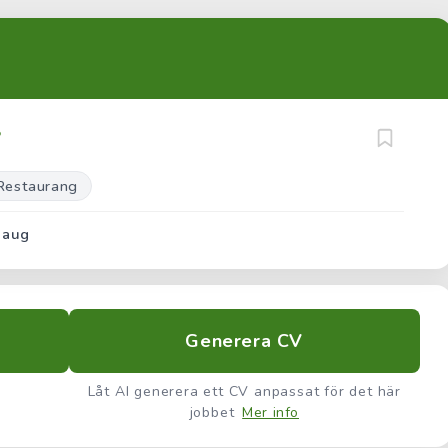
B
 Restaurang
 aug
Generera CV
Låt AI generera ett CV anpassat för det här
jobbet
Mer info