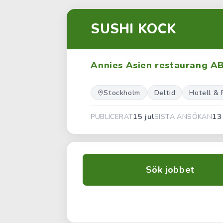
SUSHI KOCK
Annies Asien restaurang A
Stockholm
Deltid
Hotell &
15 jul
13
PUBLICERAT
SISTA ANSÖKAN
Sök jobbet