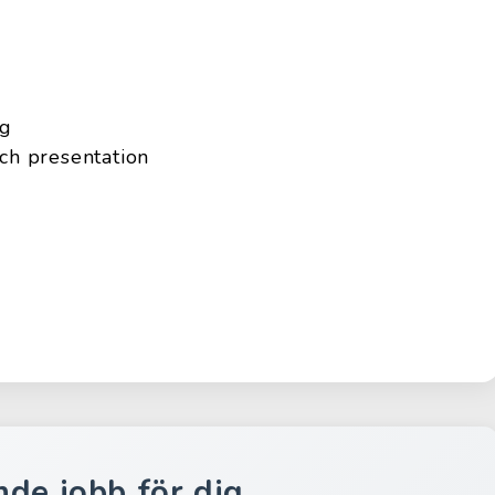
ig
och presentation
nde jobb för dig