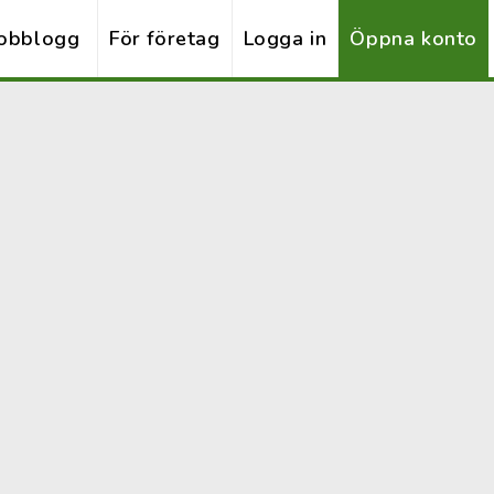
obblogg
För företag
Logga in
Öppna konto