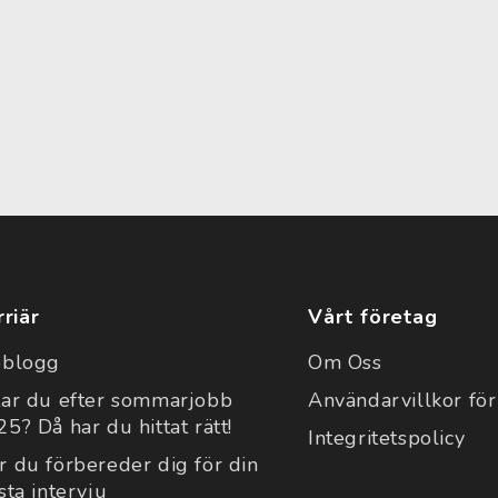
rriär
Vårt företag
bblogg
Om Oss
tar du efter sommarjobb
Användarvillkor för
5? Då har du hittat rätt!
Integritetspolicy
r du förbereder dig för din
sta intervju