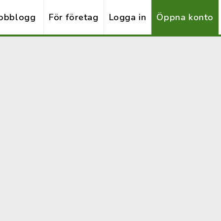
obblogg
För företag
Logga in
Öppna konto