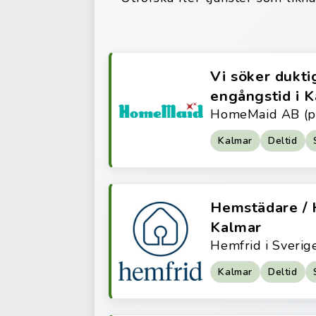
Vi söker duktig
engångstid i 
HomeMaid AB (p
Kalmar
Deltid
Hemstädare / 
Kalmar
Hemfrid i Sverig
Kalmar
Deltid