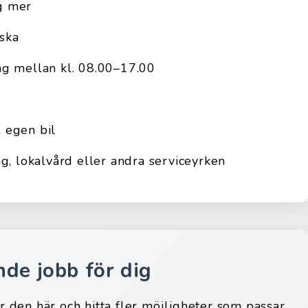
ig mer
lska
g mellan kl. 08.00–17.00
l egen bil
g, lokalvård eller andra serviceyrken
nde jobb för dig
ar den här och hitta fler möjligheter som passar