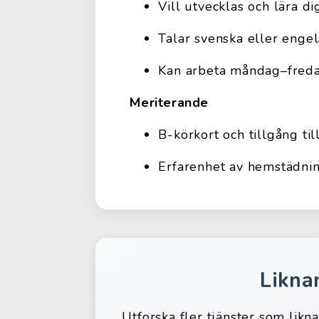
Vill utvecklas och lära d
Talar svenska eller enge
Kan arbeta måndag–freda
Meriterande
B-körkort och tillgång til
Erfarenhet av hemstädnin
Likna
Utforska fler tjänster som likn