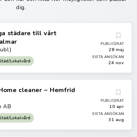
dig.
a städare till vårt
Kalmar
PUBLICERAT
ubl)
28 maj
SISTA ANSÖKAN
Städ/Lokalvård
24 nov
Home cleaner – Hemfrid
PUBLICERAT
e AB
10 apr
SISTA ANSÖKAN
Städ/Lokalvård
31 aug