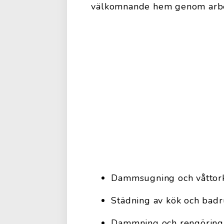
välkomnande hem genom arbe
Dammsugning och våttork
Städning av kök och bad
Dammning och rengöring 