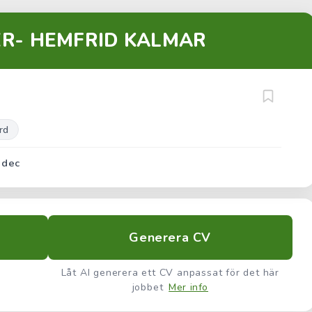
ER- HEMFRID KALMAR
rd
 dec
Generera CV
Låt AI generera ett CV anpassat för det här
jobbet
Mer info