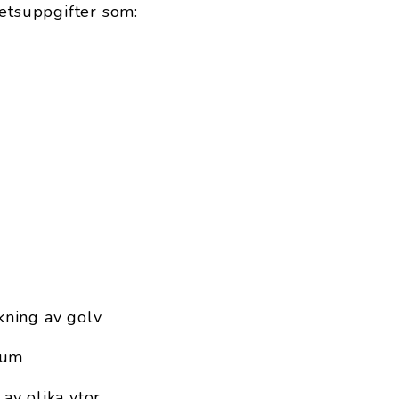
tsuppgifter som:
ning av golv
rum
av olika ytor