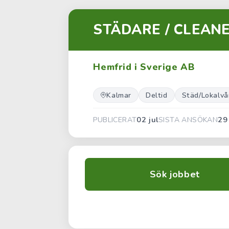
STÄDARE / CLEAN
Hemfrid i Sverige AB
Kalmar
Deltid
Städ/Lokalvå
02 jul
29
PUBLICERAT
SISTA ANSÖKAN
Sök jobbet