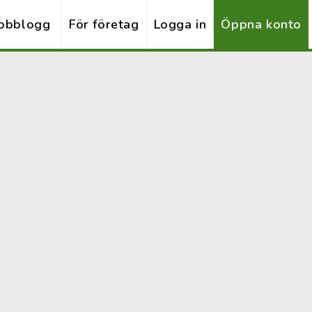
obblogg
För företag
Logga in
Öppna konto