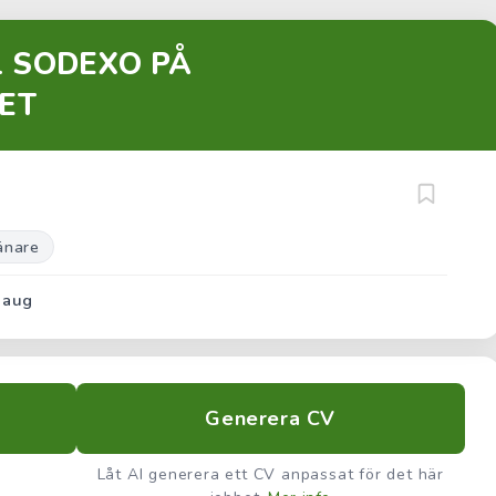
L SODEXO PÅ
ET
änare
 aug
Generera CV
Låt AI generera ett CV anpassat för det här