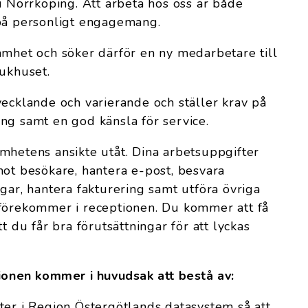
i Norrköping. Att arbeta hos oss är både
 på personligt engagemang.
amhet och söker därför en ny medarbetare till
jukhuset.
vecklande och varierande och ställer krav på
ng samt en god känsla för service.
mhetens ansikte utåt. Dina arbetsuppgifter
mot besökare, hantera e-post, besvara
gar, hantera fakturering samt utföra övriga
 förekommer i receptionen. Du kommer att få
t du får bra förutsättningar för att lyckas
tionen kommer i huvudsak att bestå av:
ter i Region Östergötlands datasystem så att