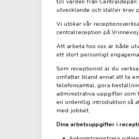
till vården från Centraldepån 
utvecklande och ställer krav
Vi utökar vår receptionsverks
centralreception på Vrinnevis
Att arbeta hos oss är både ut
ett stort personligt engagema
Som receptionist är du verksa
omfattar bland annat att ta e
telefonsamtal, göra beställnin
administrativa uppgifter som
en ordentlig introduktion så at
med jobbet.
Dina arbetsuppgifter i recep
Ankomstregistrera patien