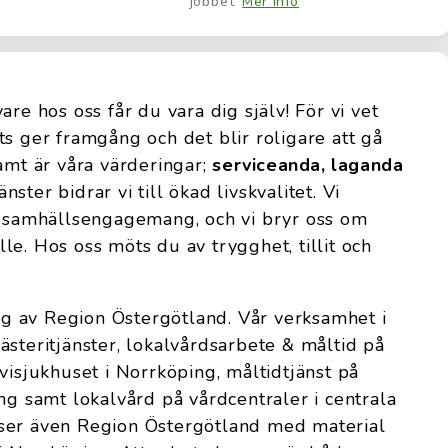
jobbet
Mer info
are hos oss får du vara dig själv! För vi vet
ts ger framgång och det blir roligare att gå
amt är våra värderingar;
serviceanda, laganda
nster bidrar vi till ökad livskvalitet. Vi
ch samhällsengagemang, och vi bryr oss om
le. Hos oss möts du av trygghet, tillit och
 av Region Östergötland. Vår verksamhet i
ästeritjänster, lokalvårdsarbete & måltid på
visjukhuset i Norrköping, måltidtjänst på
ng samt lokalvård på vårdcentraler i centrala
ser även Region Östergötland med material