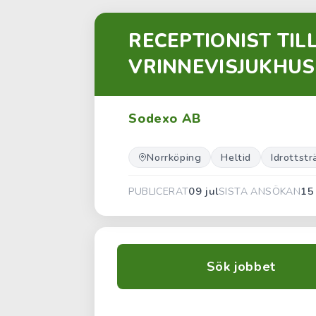
RECEPTIONIST TIL
VRINNEVISJUKHUS
Sodexo AB
Norrköping
Heltid
Idrottstr
09 jul
15
PUBLICERAT
SISTA ANSÖKAN
Sök jobbet