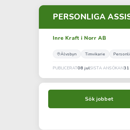
PERSONLIGA ASSI
Inre Kraft i Norr AB
Älvsbyn
Timvikarie
Personl
08 jul
31
PUBLICERAT
SISTA ANSÖKAN
Sök jobbet