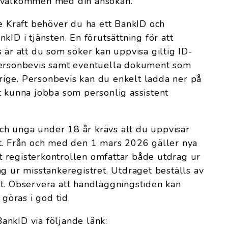
t välkommen med din ansökan.
re Kraft behöver du ha ett BankID och
kID i tjänsten. En förutsättning för att
 är att du som söker kan uppvisa giltig ID-
personbevis samt eventuella dokument som
verige. Personbevis kan du enkelt ladda ner på
t kunna jobba som personlig assistent
h unga under 18 år krävs att du uppvisar
et. Från och med den 1 mars 2026 gäller nya
 registerkontrollen omfattar både utdrag ur
ag ur misstankeregistret. Utdraget beställs av
t. Observera att handläggningstiden kan
 göras i god tid.
ankID via följande länk: