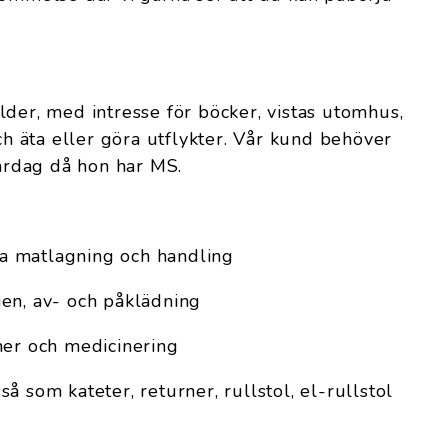
lder, med intresse för böcker, vistas utomhus,
och äta eller göra utflykter. Vår kund behöver
vardag då hon har MS.
:
l a matlagning och handling
en, av- och påklädning
ner och medicinering
å som kateter, returner, rullstol, el-rullstol