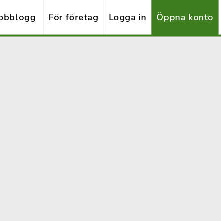
obblogg
För företag
Logga in
Öppna konto