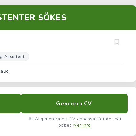
STENTER SÖKES
ig Assistent
 aug
Generera CV
Låt AI generera ett CV anpassat för det här
jobbet
Mer info