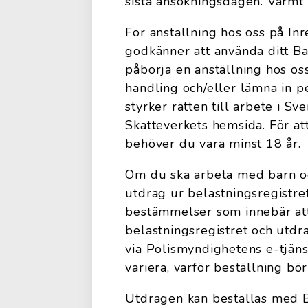
sista ansökningsdagen. Varm
För anställning hos oss på In
godkänner att använda ditt Ban
påbörja en anställning hos oss
handling och/eller lämna in 
styrker rätten till arbete i S
Skatteverkets hemsida. För at
behöver du vara minst 18 år.
Om du ska arbeta med barn oc
utdrag ur belastningsregistr
bestämmelser som innebär att
belastningsregistret och utdr
via Polismyndighetens e-tjäns
variera, varför beställning bör
Utdragen kan beställas med B