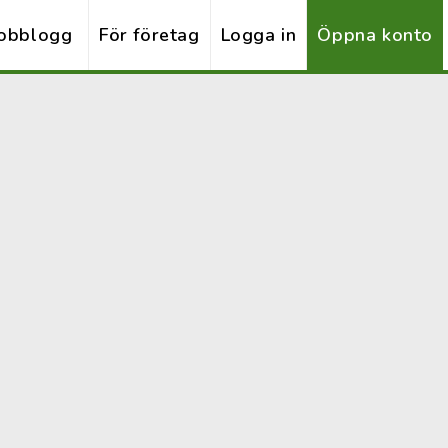
obblogg
För företag
Logga in
Öppna konto