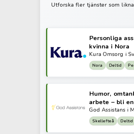
Utforska fler tjänster som likn
Personliga assi
kvinna i Nora
Kura Omsorg i S
Nora
Deltid
Pe
Humor, omtank
arbete – bli en
God Assistans i 
Skellefteå
Deltid