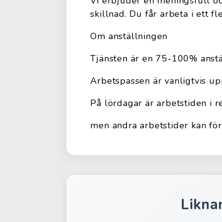
Vi erbjuder en meningsfull o
skillnad. Du får arbeta i ett 
Om anställningen
Tjänsten är en 75-100% anst
Arbetspassen är vanligtvis u
På lördagar är arbetstiden i 
men andra arbetstider kan fö
Likna