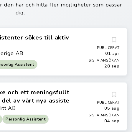
ar den här och hitta fler möjligheter som passar
dig.
stenter sökes till aktiv
PUBLICERAT
verige AB
01 apr
SISTA ANSÖKAN
rsonlig Assistent
28 sep
e och ett meningsfullt
 del av vårt nya assiste
PUBLICERAT
Mitt AB
05 aug
SISTA ANSÖKAN
Personlig Assistent
04 sep