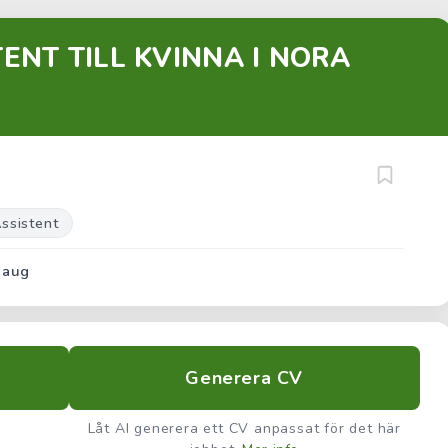
ENT TILL KVINNA I NORA
Assistent
 aug
Generera CV
Låt AI generera ett CV anpassat för det här