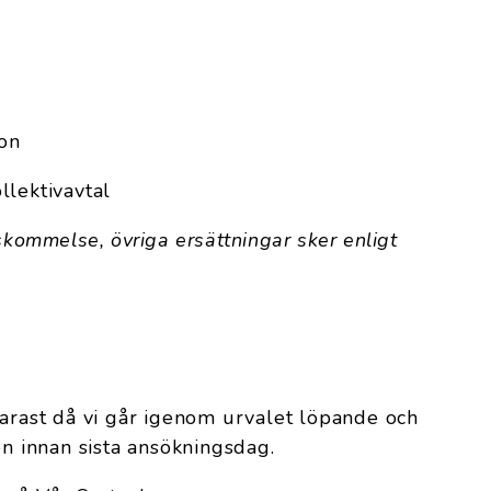
ion
llektivavtal
skommelse, övriga ersättningar sker enligt
narast då vi går igenom urvalet löpande och
en innan sista ansökningsdag.