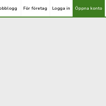
obblogg
För företag
Logga in
Öppna konto