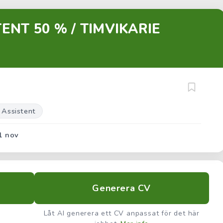
ENT 50 % / TIMVIKARIE
 Assistent
1 nov
Generera CV
Låt AI generera ett CV anpassat för det här