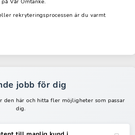
l på Vår Omtanke.
eller rekryteringsprocessen är du varmt
nde jobb för dig
ar den här och hitta fler möjligheter som passar
dig.
tent till manlig kund i