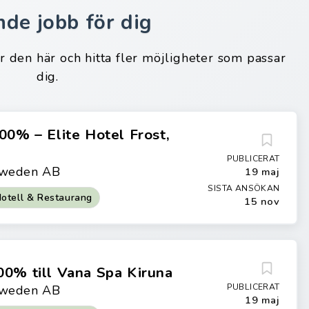
nde jobb för dig
ar den här och hitta fler möjligheter som passar
dig.
00% – Elite Hotel Frost,
PUBLICERAT
 Sweden AB
19 maj
SISTA ANSÖKAN
otell & Restaurang
15 nov
00% till Vana Spa Kiruna
PUBLICERAT
 Sweden AB
19 maj