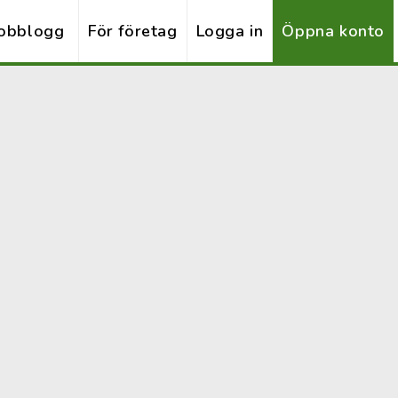
obblogg
För företag
Logga in
Öppna konto