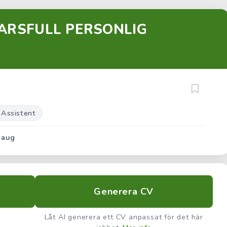
ARSFULL PERSONLIG
 Assistent
 aug
Generera CV
Låt AI generera ett CV anpassat för det här