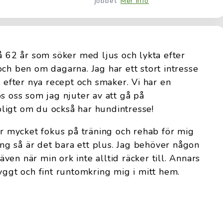
jobbet
Mer info
på 62 år som söker med ljus och lykta efter
och ben om dagarna. Jag har ett stort intresse
t efter nya recept och smaker. Vi har en
s oss som jag njuter av att gå på
ligt om du också har hundintresse!
 är mycket fokus på träning och rehab för mig
ning så är det bara ett plus. Jag behöver någon
en när min ork inte alltid räcker till. Annars
yggt och fint runtomkring mig i mitt hem.