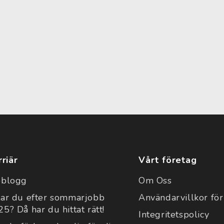
rriär
Vårt företag
bblogg
Om Oss
tar du efter sommarjobb
Användarvillkor för
5? Då har du hittat rätt!
Integritetspolicy