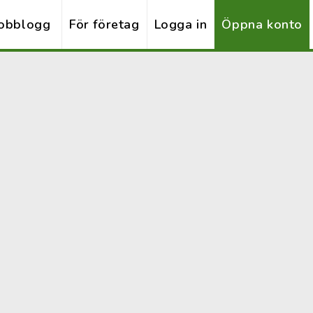
obblogg
För företag
Logga in
Öppna konto