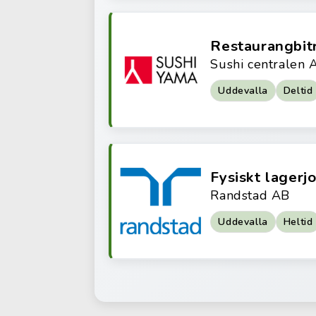
Restaurangbit
Sushi centralen 
Uddevalla
Deltid
Fysiskt lagerj
Randstad AB
Uddevalla
Heltid