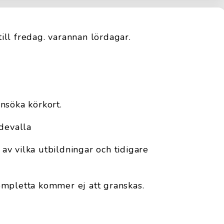
ll fredag. varannan lördagar.
 ansöka körkort.
ddevalla
m av vilka utbildningar och tidigare
ompletta kommer ej att granskas.