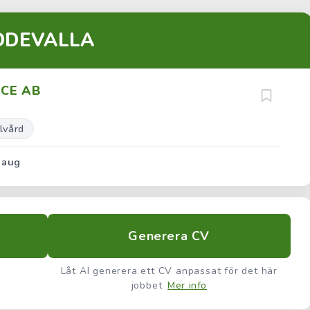
DDEVALLA
ICE AB
lvård
 aug
Generera CV
Låt AI generera ett CV anpassat för det här
jobbet
Mer info