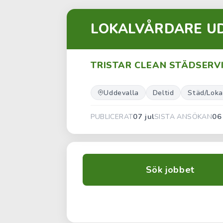
LOKALVÅRDARE U
TRISTAR CLEAN STÄDSERV
Uddevalla
Deltid
Städ/Loka
07 jul
06
PUBLICERAT
SISTA ANSÖKAN
Sök jobbet