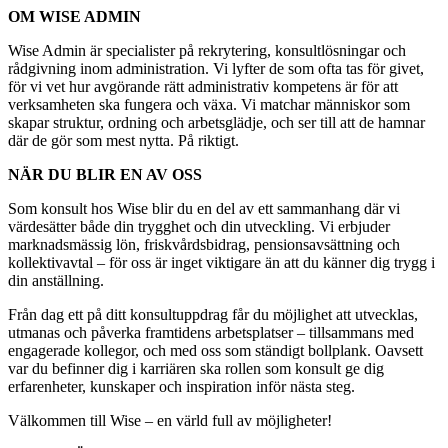
OM WISE ADMIN
Wise Admin är specialister på rekrytering, konsultlösningar och
rådgivning inom administration. Vi lyfter de som ofta tas för givet,
för vi vet hur avgörande rätt administrativ kompetens är för att
verksamheten ska fungera och växa. Vi matchar människor som
skapar struktur, ordning och arbetsglädje, och ser till att de hamnar
där de gör som mest nytta. På riktigt.
NÄR DU BLIR EN AV OSS
Som konsult hos Wise blir du en del av ett sammanhang där vi
värdesätter både din trygghet och din utveckling. Vi erbjuder
marknadsmässig lön, friskvårdsbidrag, pensionsavsättning och
kollektivavtal – för oss är inget viktigare än att du känner dig trygg i
din anställning.
Från dag ett på ditt konsultuppdrag får du möjlighet att utvecklas,
utmanas och påverka framtidens arbetsplatser – tillsammans med
engagerade kollegor, och med oss som ständigt bollplank. Oavsett
var du befinner dig i karriären ska rollen som konsult ge dig
erfarenheter, kunskaper och inspiration inför nästa steg.
Välkommen till Wise – en värld full av möjligheter!