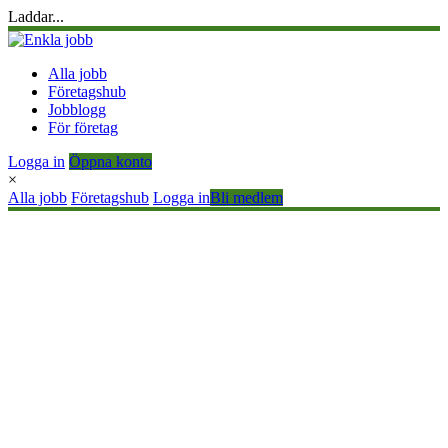
Laddar...
Alla jobb
Företagshub
Jobblogg
För företag
Logga in
Öppna konto
×
Alla jobb
Företagshub
Logga in
Bli medlem