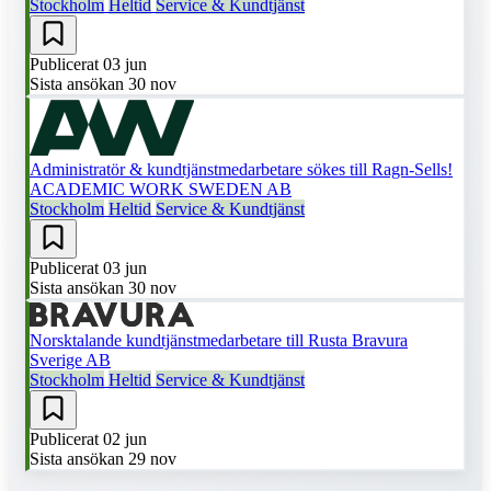
Stockholm
Heltid
Service & Kundtjänst
Publicerat
03 jun
Sista ansökan
30 nov
Administratör & kundtjänstmedarbetare sökes till Ragn-Sells!
ACADEMIC WORK SWEDEN AB
Stockholm
Heltid
Service & Kundtjänst
Publicerat
03 jun
Sista ansökan
30 nov
Norsktalande kundtjänstmedarbetare till Rusta
Bravura
Sverige AB
Stockholm
Heltid
Service & Kundtjänst
Publicerat
02 jun
Sista ansökan
29 nov