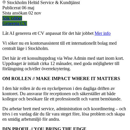
Stockholm
Heltid
Service & Kundtjänst
Publicerat
06 maj
Sista ansökan
02 nov
Sök jobbet
Generera CV
Låt AI generera ett CV anpassat för det här jobbet
Mer info
Vi söker nu en kontorsassistent till ett internationellt bolag med
centralt läge i Stockholm.
Det här är ett konsultuppdrag via Wise Admin med start inom kort.
Uppdraget är initialt cirka 12 månader, med goda möjligheter till
förlängning och/eller överrekrytering.
OM ROLLEN // MAKE IMPACT WHERE IT MATTERS
I den här rollen är du en nyckelperson i den dagliga driften av
kontoret. Du ansvarar för receptionen och säkerställer att både
kollegor och besökare får ett professionellt och varmt bemötande.
Du arbetar brett med service, administration och koordinering – och
trivs i en vardag där du får vara steget före, lösa problem och skapa
en smidig arbetsmiljö för andra.
DIN PROFIL // YOU BRING THE EDGE