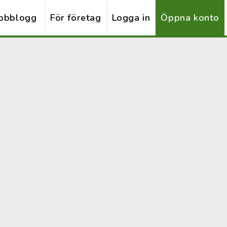
obblogg
För företag
Logga in
Öppna konto