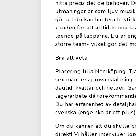
hitta precis det de behöver. Du
utmaningar är som ljuv musik f
gör att du kan hantera hektisk
kunden för att alltid kunna 
leende på läpparna. Du är enga
större team- vilket gör det möj
Bra att veta
Placering Jula Norrköping. Tj
sex månders provanställning
dagtid, kvällar och helger. G
lagerarbete då förekommande
Du har erfarenhet av detaljhan
svenska (engelska är ett plus
Om du känner att du skulle pas
direkt! Vi håller intervjuer lö