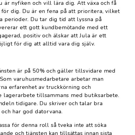
 är nyfiken och vill lära dig. Att växa och få
ör dig. Du är en fena på att prioritera, vilket
a perioder. Du tar dig tid att lyssna på
levererar ett gott kundbemötande med ett
gerad, positiv och älskar att Jula är ett
ligt för dig att alltid vara dig själv.
änsten är på 50% och gäller tillsvidare med
. Som varuhusmedarbetare arbetar man
ärna erfarenhet av truckkörning och
 lagerarbete tillsammans med butiksarbete.
deln tidigare. Du skriver och talar bra
) och har god datorvana.
sa för denna roll så tveka inte att söka
pande och tjänsten kan tillsättas innan sista