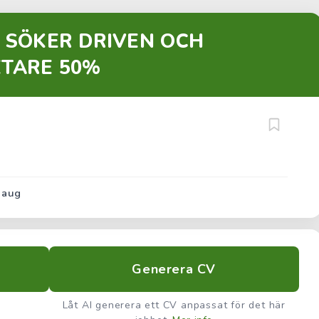
 SÖKER DRIVEN OCH
TARE 50%
 aug
Generera CV
Låt AI generera ett CV anpassat för det här