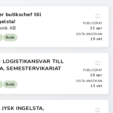
r butikschef till
elsta!
PUBLICERAT
ronik AB
22 apr
SISTA ANSÖKAN
d
Butik
19 okt
 LOGISTIKANSVAR TILL
TA, SEMESTERVIKARIAT
PUBLICERAT
16 apr
SISTA ANSÖKAN
d
Butik
13 okt
 JYSK INGELSTA,