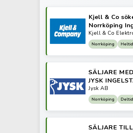
Kjell & Co söke
Norrköping Ing
Kjell & Co Elekt
Norrköping
Helti
SÄLJARE MED
JYSK INGELS
Jysk AB
Norrköping
Delti
SÄLJARE TILL