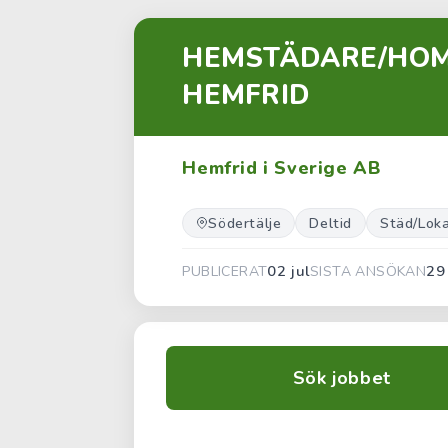
HEMSTÄDARE/HOME
HEMFRID
Hemfrid i Sverige AB
Södertälje
Deltid
Städ/Loka
02 jul
29
PUBLICERAT
SISTA ANSÖKAN
Sök jobbet