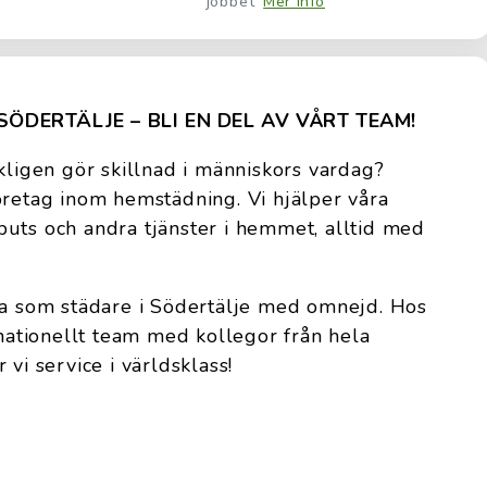
jobbet
Mer info
SÖDERTÄLJE – BLI EN DEL AV VÅRT TEAM!
kligen gör skillnad i människors vardag?
öretag inom hemstädning. Vi hjälper våra
uts och andra tjänster i hemmet, alltid med
ta som städare i Södertälje med omnejd. Hos
rnationellt team med kollegor från hela
 vi service i världsklass!