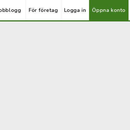
obblogg
För företag
Logga in
Öppna konto