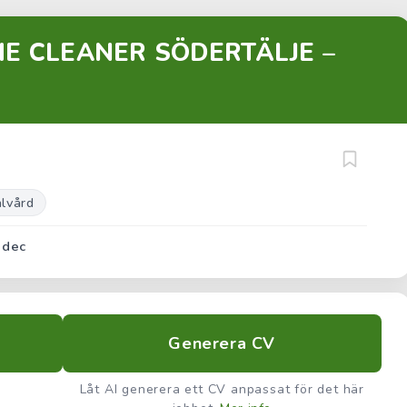
 CLEANER SÖDERTÄLJE –
lvård
 dec
Generera CV
Låt AI generera ett CV anpassat för det här