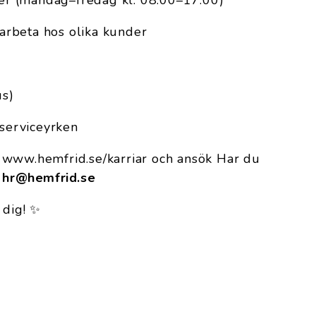
ider (måndag–fredag kl. 08.00–17.00)
t arbeta hos olika kunder
us)
 serviceyrken
 www.hemfrid.se/karriar och ansök Har du
å
hr@hemfrid.se
 dig! ✨