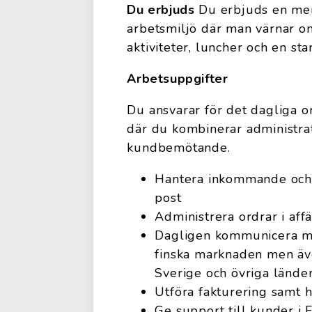
Du erbjuds
Du erbjuds en meni
arbetsmiljö där man värnar
aktiviteter, luncher och en sta
Arbetsuppgifter
Du ansvarar för det dagliga 
där du kombinerar administrat
kundbemötande.
Hantera inkommande och 
post
Administrera ordrar i af
Dagligen kommunicera me
finska marknaden men äve
Sverige och övriga lände
Utföra fakturering samt h
Ge support till kunder i 