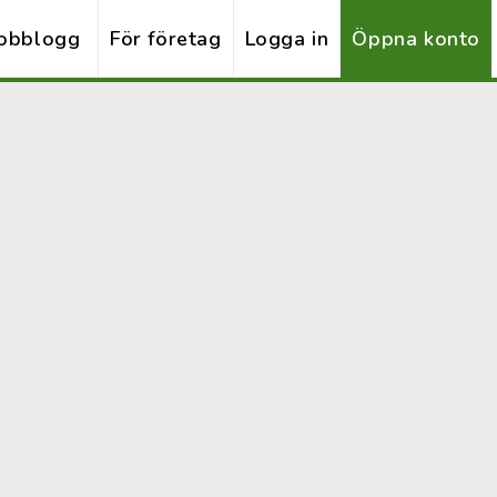
obblogg
För företag
Logga in
Öppna konto