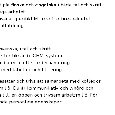
t påi
finska
och
engelska
i både tal och skrift,
iga arbetet
ana, specifikt Microsoft office-paktetet
utbildning
enska, i tal och skrift
 eller liknande CRM-system
undservice eller orderhantering
 med tabeller och filtrering
esätter och trivs att samarbeta med kollegor
l miljö. Du är kommunikativ och lyhörd och
a till, en öppen och trivsam arbetsmiljö. För
jande personliga egenskaper: