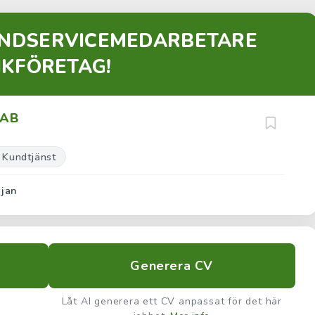
UNDSERVICEMEDARBETARE
IKFÖRETAG!
 AB
 Kundtjänst
 jan
Generera CV
Låt AI generera ett CV anpassat för det här