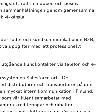
ngsfull roll i en öppen och positiv
 om sammanhållningen genom gemensamma
rk vi-känsla.
orderflödet och kundkommunikationen B2B,
iva uppgifter med ett professionellt
utgående kundkontakter via telefon och e-
färssystemen Salesforce och JDE
d distributörer och transportörer på den
n mycket intern kommunikation i Finland,
r som vår klient samarbetar med
antera krediteringar och rabatter
Finland samt stötta kollegor i Sverige och