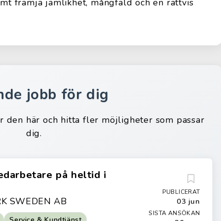
amt främja jämlikhet, mångfald och en rättvis
nde jobb för dig
ar den här och hitta fler möjligheter som passar
dig.
darbetare på heltid i
PUBLICERAT
K SWEDEN AB
03 jun
SISTA ANSÖKAN
Service & Kundtjänst