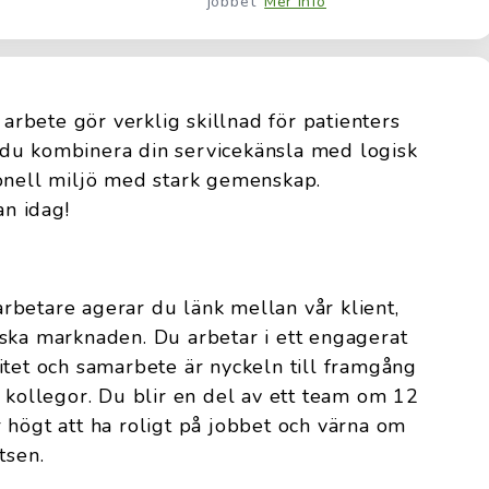
jobbet
Mer info
 arbete gör verklig skillnad för patienters
år du kombinera din servicekänsla med logisk
ionell miljö med stark gemenskap.
n idag!
betare agerar du länk mellan vår klient,
ska marknaden. Du arbetar i ett engagerat
itet och samarbete är nyckeln till framgång
h kollegor. Du blir en del av ett team om 12
 högt att ha roligt på jobbet och värna om
tsen.