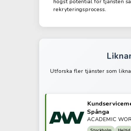
högst potential för tjänsten s
rekryteringsprocess.
Likna
Utforska fler tjänster som likn
Kundserviceme
Spånga
ACADEMIC WOR
Stockholm
Heltid