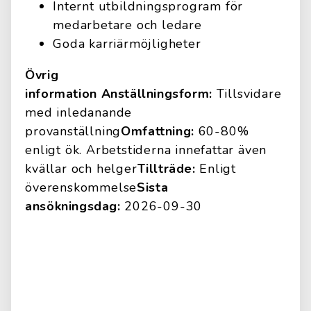
Internt utbildningsprogram för
medarbetare och ledare
Goda karriärmöjligheter
Övrig
information
Anställningsform:
Tillsvidare
med inledanande
provanställning
Omfattning:
60-80%
enligt ök. Arbetstiderna innefattar även
kvällar och helger
Tillträde:
Enligt
överenskommelse
Sista
ansökningsdag:
2026-09-30