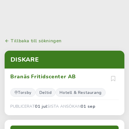
Tillbaka till sökningen
DISKARE
Branäs Fritidscenter AB
Torsby
Deltid
Hotell & Restaurang
01 jul
01 sep
PUBLICERAT
SISTA ANSÖKAN