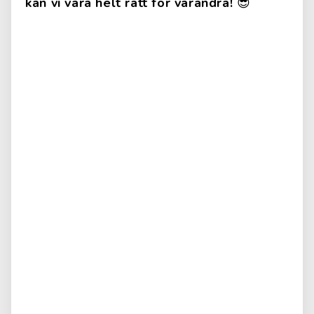
kan vi vara helt rätt för varandra!
😎