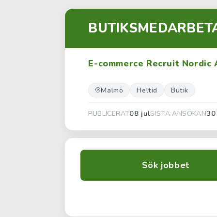
BUTIKSMEDARBETA
E-commerce Recruit Nordic
Malmö
Heltid
Butik
08 jul
30
PUBLICERAT
SISTA ANSÖKAN
Sök jobbet