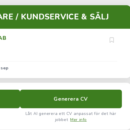
RE / KUNDSERVICE & SÄLJ
 AB
 sep
Generera CV
Låt AI generera ett CV anpassat för det här
jobbet
Mer info