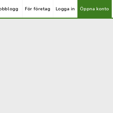
obblogg
För företag
Logga in
Öppna konto