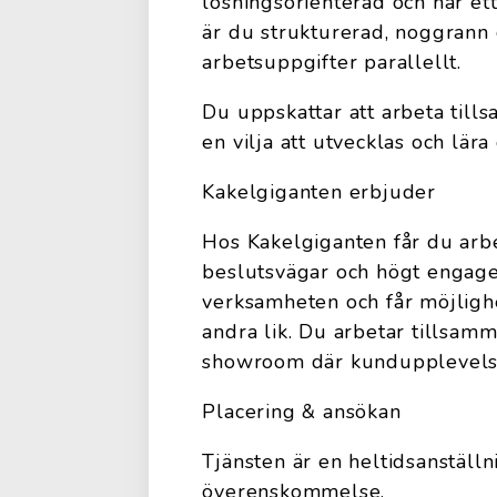
lösningsorienterad och har ett 
är du strukturerad, noggrann 
arbetsuppgifter parallellt.
Du uppskattar att arbeta till
en vilja att utvecklas och lära
Kakelgiganten erbjuder
Hos Kakelgiganten får du arbe
beslutsvägar och högt engagem
verksamheten och får möjlighe
andra lik. Du arbetar tillsam
showroom där kundupplevelsen 
Placering & ansökan
Tjänsten är en heltidsanställ
överenskommelse.