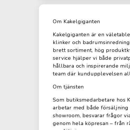
Om Kakelgiganten
Kakelgiganten är en väletable
klinker och badrumsinrednin
brett sortiment, hög produktkv
service hjälper vi både priva
hållbara och inspirerande milj
team där kundupplevelsen allt
Om tjänsten
Som butiksmedarbetare hos Ka
arbetar med både försäljning
showroom, besvarar frågor vi
genom hela köpresan – från rå