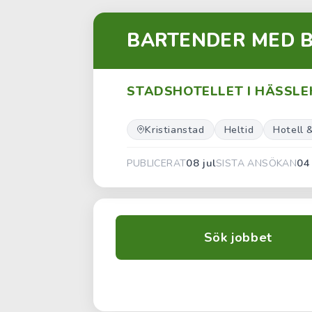
BARTENDER MED 
STADSHOTELLET I HÄSSL
Kristianstad
Heltid
Hotell 
08 jul
04
PUBLICERAT
SISTA ANSÖKAN
Sök jobbet