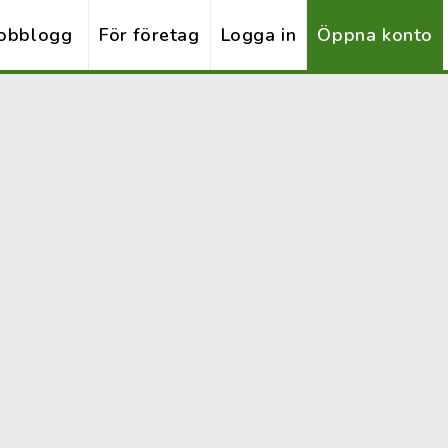
obblogg
För företag
Logga in
Öppna konto