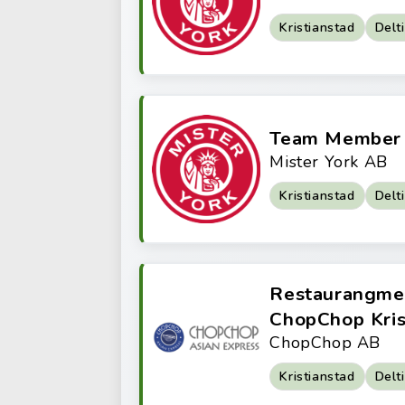
Kristianstad
Delt
Team Member 
Mister York AB
Kristianstad
Delt
Restaurangme
ChopChop Kris
ChopChop AB
Kristianstad
Delt