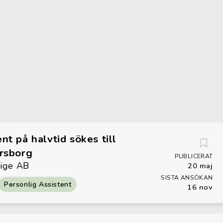
nt på halvtid sökes till
ersborg
PUBLICERAT
rige AB
20 maj
SISTA ANSÖKAN
Personlig Assistent
16 nov