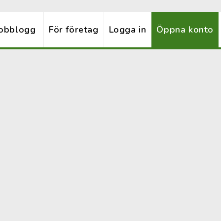
obblogg
För företag
Logga in
Öppna konto