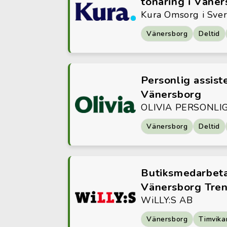
tonåring i Väner
Kura Omsorg i Sve
Vänersborg
Deltid
Personlig assiste
Vänersborg
OLIVIA PERSONLI
Vänersborg
Deltid
Butiksmedarbeta
Vänersborg Tren
WiLLY:S AB
Vänersborg
Timvika