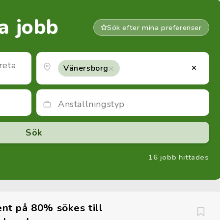
ta jobb
Sök efter mina preferenser
×
×
Vänersborg
16 jobb hittades
ent på 80% sökes till