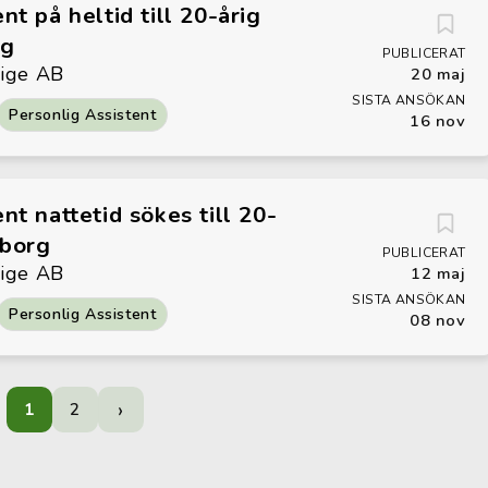
nt på heltid till 20-årig
rg
PUBLICERAT
rige AB
20 maj
SISTA ANSÖKAN
Personlig Assistent
16 nov
nt nattetid sökes till 20-
sborg
PUBLICERAT
rige AB
12 maj
SISTA ANSÖKAN
Personlig Assistent
08 nov
›
1
2