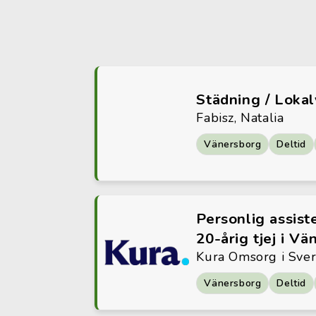
Städning / Loka
Fabisz, Natalia
Vänersborg
Deltid
Personlig assist
20-årig tjej i V
Kura Omsorg i Sve
Vänersborg
Deltid