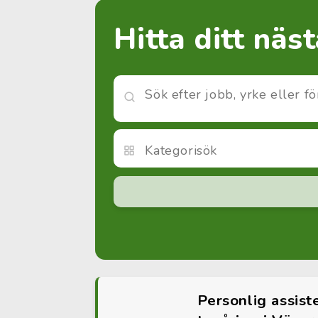
Hitta ditt näs
Personlig assist