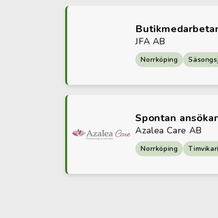
Butikmedarbeta
JFA AB
Norrköping
Säsongs
Spontan ansöka
Azalea Care AB
Norrköping
Timvikar