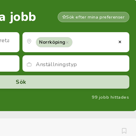
ta jobb
Sök efter mina preferenser
×
×
Norrköping
99 jobb hittades