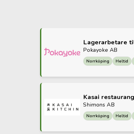
Lagerarbetare ti
Pokayoke AB
Norrköping
Heltid
Kasai restauran
Shimons AB
Norrköping
Heltid