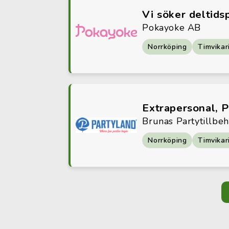
Vi söker deltids
Pokayoke AB
Norrköping
Timvikar
Extrapersonal, 
Brunas Partytillbe
Norrköping
Timvikar