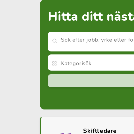
Hitta ditt näs
Skiftledare