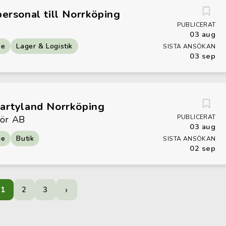
personal till Norrköping
PUBLICERAT
03 aug
ie
Lager & Logistik
SISTA ANSÖKAN
03 sep
Partyland Norrköping
PUBLICERAT
hör AB
03 aug
ie
Butik
SISTA ANSÖKAN
02 sep
›
1
2
3