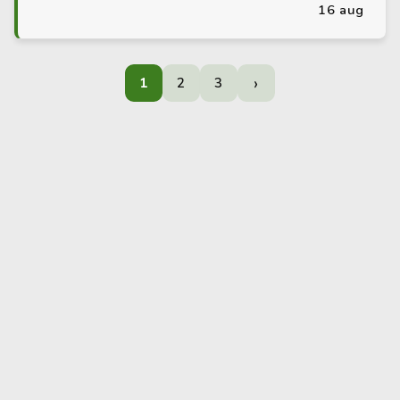
16 aug
›
1
2
3