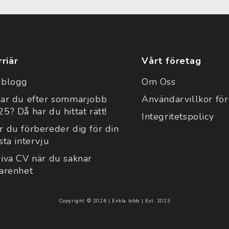
rriär
Vårt företag
bblogg
Om Oss
tar du efter sommarjobb
Användarvillkor för
5? Då har du hittat rätt!
Integritetspolicy
r du förbereder dig för din
sta intervju
riva CV när du saknar
farenhet
Copyright © 2026 | Enkla Jobb | Est. 2023