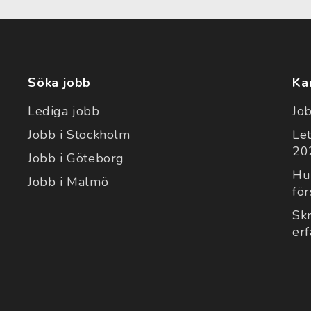
Söka jobb
Ka
Lediga jobb
Jo
Jobb i Stockholm
Le
202
Jobb i Göteborg
Hu
Jobb i Malmö
för
Sk
er