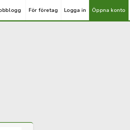
obblogg
För företag
Logga in
Öppna konto