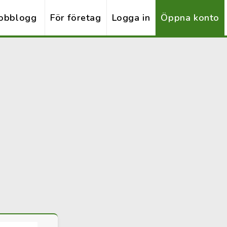
obblogg
För företag
Logga in
Öppna konto