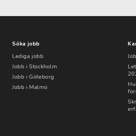
Söka jobb
Ka
Lediga jobb
Jo
Jobb i Stockholm
Le
202
Jobb i Göteborg
Hu
Jobb i Malmö
för
Sk
er