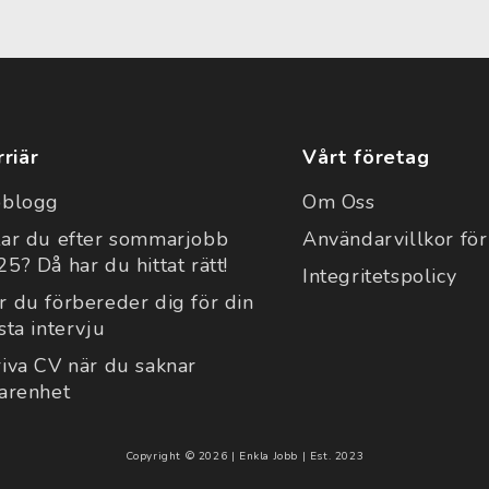
rriär
Vårt företag
bblogg
Om Oss
tar du efter sommarjobb
Användarvillkor för
5? Då har du hittat rätt!
Integritetspolicy
r du förbereder dig för din
sta intervju
riva CV när du saknar
farenhet
Copyright © 2026 | Enkla Jobb | Est. 2023