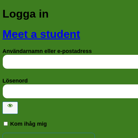
Logga in
Meet a student
Användarnamn eller e-postadress
Lösenord
Kom ihåg mig