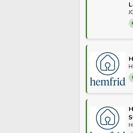
L
J
H
H
H
S
H