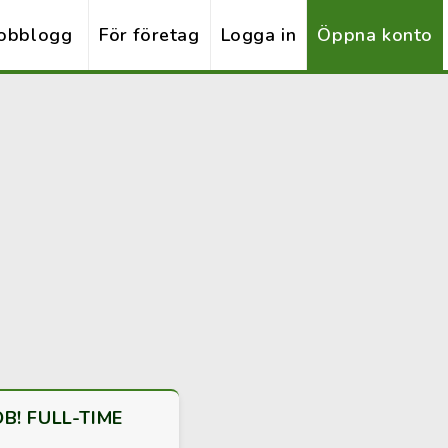
obblogg
För företag
Logga in
Öppna konto
B! FULL-TIME