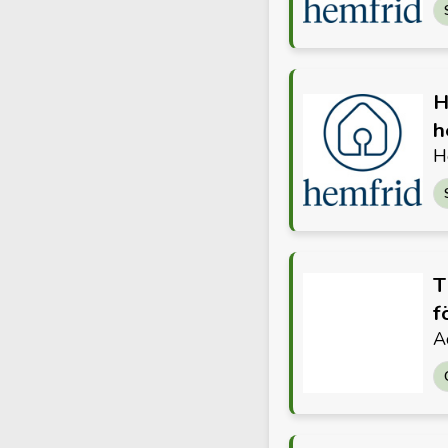
H
h
H
T
f
A