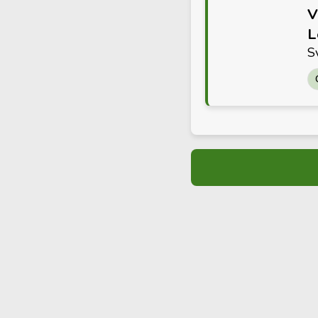
V
L
S