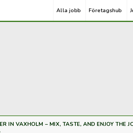
Alla jobb
Företagshub
J
R IN VAXHOLM – MIX, TASTE, AND ENJOY THE JO
S