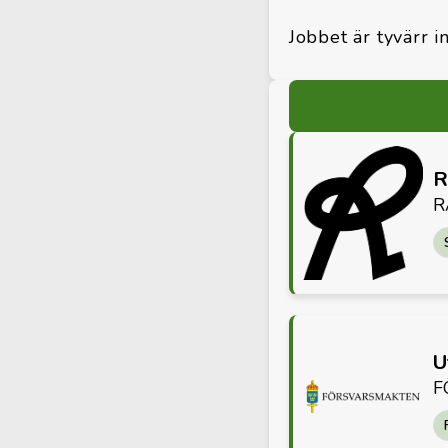
Jobbet är tyvärr in
R
R
U
F