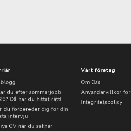
rriär
Vårt företag
bblogg
Om Oss
tar du efter sommarjobb
Användarvillkor för
5? Då har du hittat rätt!
Integritetspolicy
r du förbereder dig för din
sta intervju
riva CV när du saknar