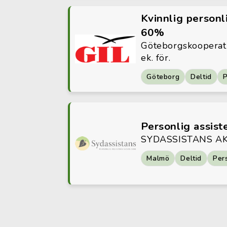
Kvinnlig personli
60%
Göteborgskooperati
ek. för.
Göteborg
Deltid
P
Personlig assist
SYDASSISTANS A
Malmö
Deltid
Per