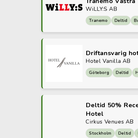
Tranemo Västra
WiLLY:S AB
Tranemo
Deltid
B
Driftansvarig ho
Hotel Vanilla AB
Göteborg
Deltid
H
Deltid 50% Recep
Hotel
Cirkus Venues AB
Stockholm
Deltid