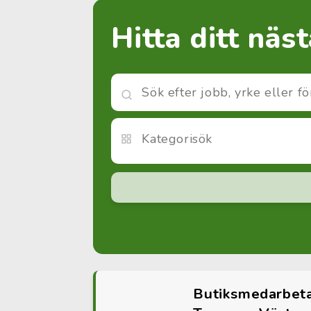
Hitta ditt näs
Butiksmedarbeta