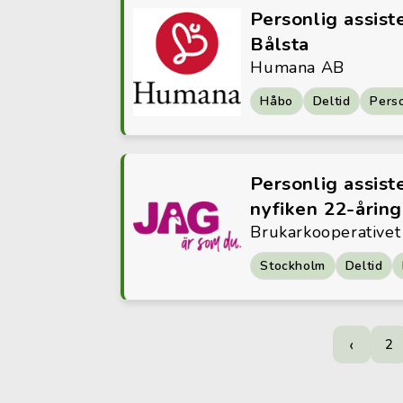
Personlig assist
Bålsta
Humana AB
Håbo
Deltid
Perso
Personlig assiste
nyfiken 22-åring
Brukarkooperativet
Stockholm
Deltid
‹
2