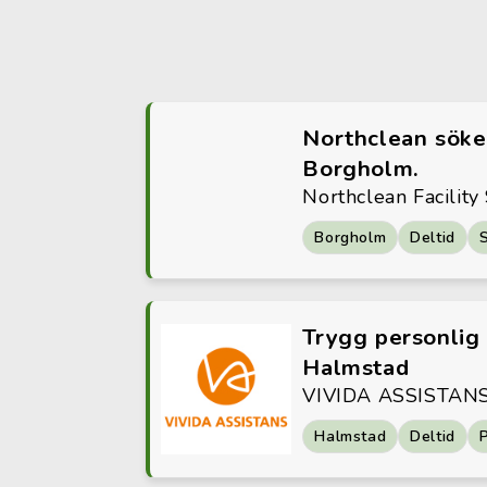
Northclean söker
Borgholm.
Northclean Facility
Borgholm
Deltid
Trygg personlig a
Halmstad
VIVIDA ASSISTAN
Halmstad
Deltid
P