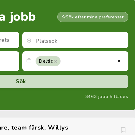
ta jobb
Sök efter mina preferenser
×
×
Deltid
3463 jobb hittades
re, team färsk, Willys