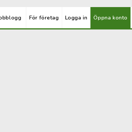
obblogg
För företag
Logga in
Öppna konto