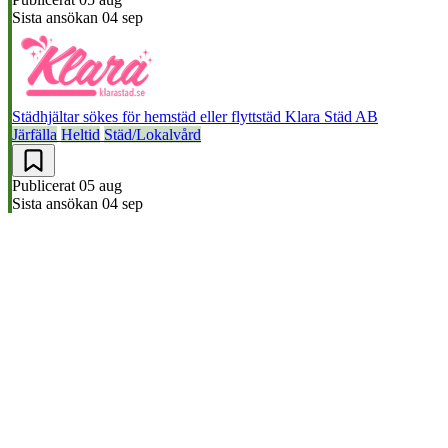
Sista ansökan
04 sep
Städhjältar sökes för hemstäd eller flyttstäd
Klara Städ AB
Järfälla
Heltid
Städ/Lokalvård
Publicerat
05 aug
Sista ansökan
04 sep