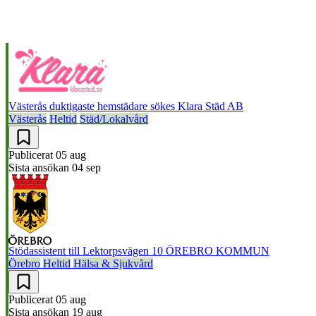
Västerås duktigaste hemstädare sökes
Klara Städ AB
Västerås
Heltid
Städ/Lokalvård
Publicerat
05 aug
Sista ansökan
04 sep
Stödassistent till Lektorpsvägen 10
ÖREBRO KOMMUN
Örebro
Heltid
Hälsa & Sjukvård
Publicerat
05 aug
Sista ansökan
19 aug