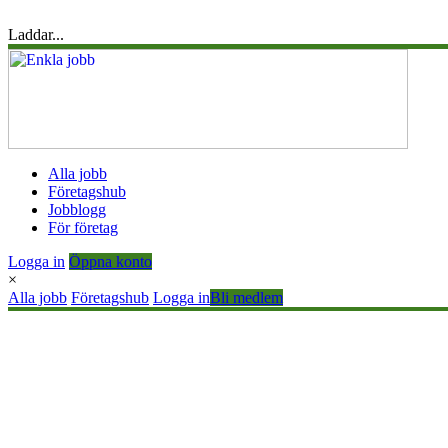
Laddar...
Alla jobb
Företagshub
Jobblogg
För företag
Logga in
Öppna konto
×
Alla jobb
Företagshub
Logga in
Bli medlem