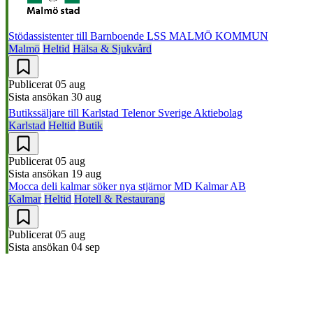
Stödassistenter till Barnboende LSS
MALMÖ KOMMUN
Malmö
Heltid
Hälsa & Sjukvård
Publicerat
05 aug
Sista ansökan
30 aug
Butikssäljare till Karlstad
Telenor Sverige Aktiebolag
Karlstad
Heltid
Butik
Publicerat
05 aug
Sista ansökan
19 aug
Mocca deli kalmar söker nya stjärnor
MD Kalmar AB
Kalmar
Heltid
Hotell & Restaurang
Publicerat
05 aug
Sista ansökan
04 sep