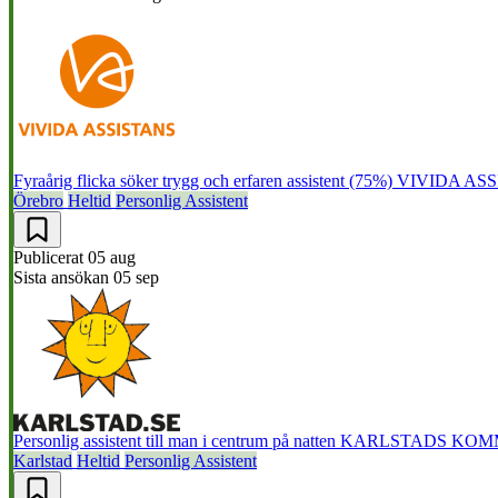
Fyraårig flicka söker trygg och erfaren assistent (75%)
VIVIDA ASS
Örebro
Heltid
Personlig Assistent
Publicerat
05 aug
Sista ansökan
05 sep
Personlig assistent till man i centrum på natten
KARLSTADS KO
Karlstad
Heltid
Personlig Assistent