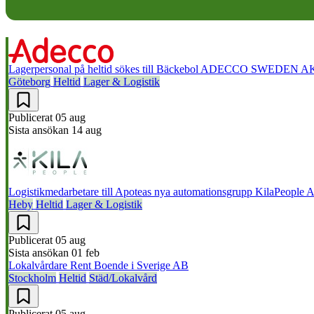
Lagerpersonal på heltid sökes till Bäckebol
ADECCO SWEDEN A
Göteborg
Heltid
Lager & Logistik
Publicerat
05 aug
Sista ansökan
14 aug
Logistikmedarbetare till Apoteas nya automationsgrupp
KilaPeople 
Heby
Heltid
Lager & Logistik
Publicerat
05 aug
Sista ansökan
01 feb
Lokalvårdare
Rent Boende i Sverige AB
Stockholm
Heltid
Städ/Lokalvård
Publicerat
05 aug