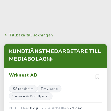
Tillbaka till sökningen
KUNDTJÄNSTMEDARBETARE TILL
MEDIABOLAG!☀️
Wrknest AB
Stockholm
Timvikarie
Service & Kundtjänst
02 jul
29 dec
PUBLICERAT
SISTA ANSÖKAN