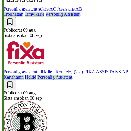
Personlig assistent sökes
AO Assistans AB
Trollhättan
Timvikarie
Personlig Assistent
Publicerat
09 aug
Sista ansökan
08 sep
Personlig assistent till kille i Ronneby (2 st)
FIXA ASSISTANS AB
Karlshamn
Heltid
Personlig Assistent
Publicerat
09 aug
Sista ansökan
08 sep