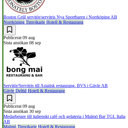
Boston Grill servitör/servitris
Nya Sportbaren i Norrköping AB
Norrköping
Timvikarie
Hotell & Restaurang
Publicerat
09 aug
Sista ansökan
08 sep
Servitör/Servitris till Asiatisk restaurang.
BVS i Gävle AB
Gävle
Deltid
Hotell & Restaurang
Publicerat
09 aug
Sista ansökan
30 sep
Medarbetare till italienskt café och gelateria i Malmö
Bar TGL Italia
AB
Malmö
Timvikarie
Hotell & Restaurang