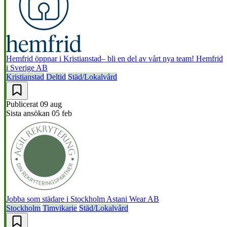
Hemfrid öppnar i Kristianstad– bli en del av vårt nya team!
Hemfrid
i Sverige AB
Kristianstad
Deltid
Städ/Lokalvård
Publicerat
09 aug
Sista ansökan
05 feb
Jobba som städare i Stockholm
Astani Wear AB
Stockholm
Timvikarie
Städ/Lokalvård