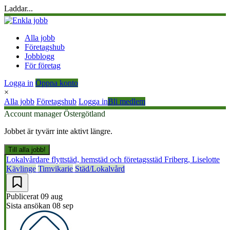
Laddar...
Alla jobb
Företagshub
Jobblogg
För företag
Logga in
Öppna konto
×
Alla jobb
Företagshub
Logga in
Bli medlem
Account manager Östergötland
Jobbet är tyvärr inte aktivt längre.
Till alla jobb!
Lokalvårdare flyttstäd, hemstäd och företagsstäd
Friberg, Liselotte
Kävlinge
Timvikarie
Städ/Lokalvård
Publicerat
09 aug
Sista ansökan
08 sep