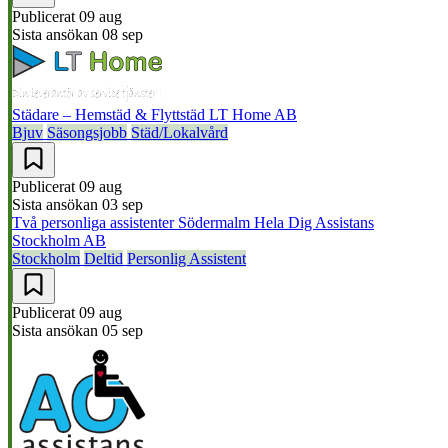
Publicerat
09 aug
Sista ansökan
08 sep
Städare – Hemstäd & Flyttstäd
LT Home AB
Bjuv
Säsongsjobb
Städ/Lokalvård
Publicerat
09 aug
Sista ansökan
03 sep
Två personliga assistenter Södermalm
Hela Dig Assistans
Stockholm AB
Stockholm
Deltid
Personlig Assistent
Publicerat
09 aug
Sista ansökan
05 sep