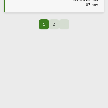
SISTA ANSÖKAN
07 nov
›
1
2